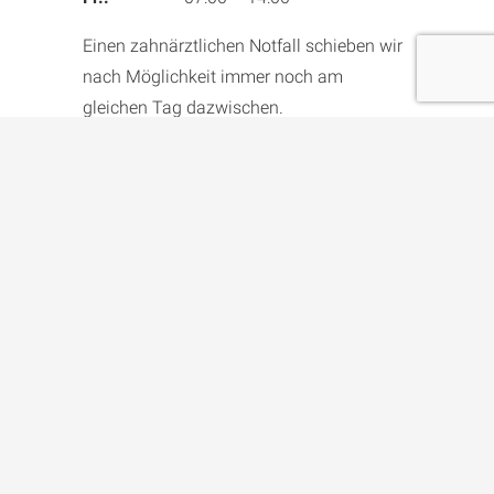
Einen zahnärztlichen Notfall schieben wir
nach Möglichkeit immer noch am
gleichen Tag dazwischen.
Telefonnummer
081 252 65 33
Notfalltermin
ausserhalb
unserer
Sprechzeiten
In den Abend- und Nachtstunden und an
den Wochenenden rufen Sie bitte den